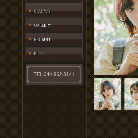
COUPON
GALLERY
RECRUIT
BLOG
TEL 044-862-3141